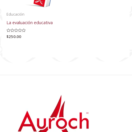
Educación
La evaluación educativa
Valorado
$
250.00
con
0
de
5