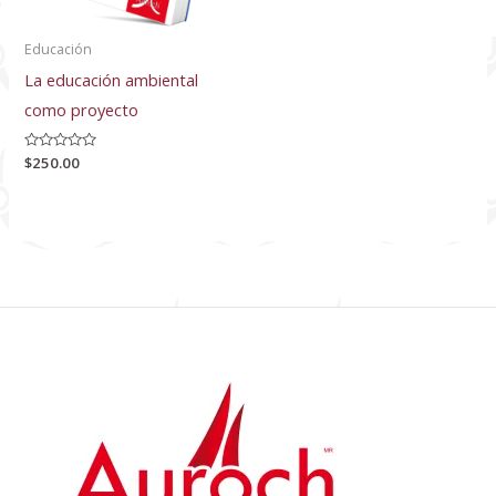
Educación
La educación ambiental
como proyecto
Valorado
$
250.00
con
0
de
5