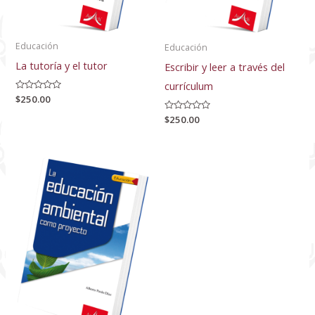
Educación
Educación
La tutoría y el tutor
Escribir y leer a través del
currículum
Valorado
$
250.00
con
0
Valorado
$
250.00
de
con
5
0
de
5