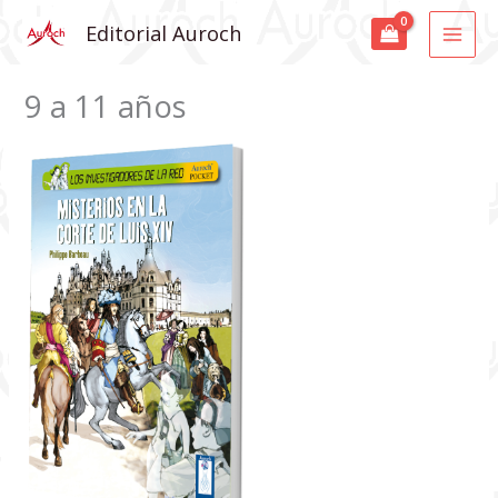
Ir
MAI
Editorial Auroch
al
MEN
contenido
9 a 11 años