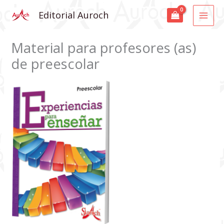
Ir
MAI
Editorial Auroch
al
MEN
contenido
Material para profesores (as)
de preescolar