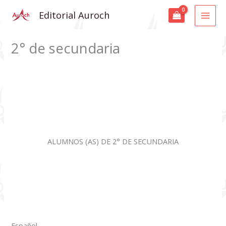
Ir
MAI
Editorial Auroch
al
MEN
contenido
2° de secundaria
ALUMNOS (AS) DE 2° DE SECUNDARIA
Español